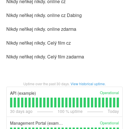
Nikdy neříkej nikdy. online cz
Nikdy neříkej nikdy. online cz Dabing
Nikdy neříkej nikdy. online zdarma
Nikdy neříkej nikdy. Celý film cz
Nikdy neříkej nikdy. Celý film zadarma
Uptime over the past
30
days.
View historical uptime.
Operational
API (example)
30
days ago
100
% uptime
Today
Operational
Management Portal (example)