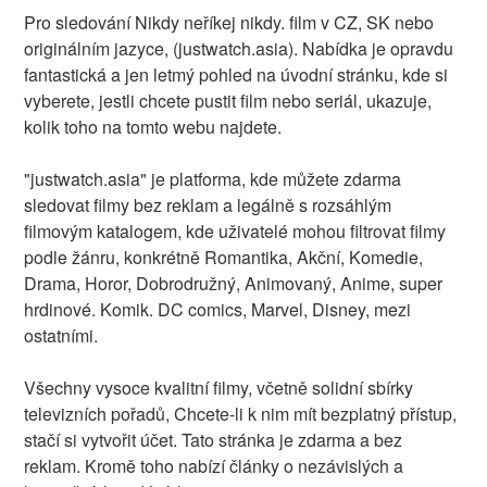
Pro sledování Nikdy neříkej nikdy. film v CZ, SK nebo
originálním jazyce, (justwatch.asia). Nabídka je opravdu
fantastická a jen letmý pohled na úvodní stránku, kde si
vyberete, jestli chcete pustit film nebo seriál, ukazuje,
kolik toho na tomto webu najdete.
"justwatch.asia" je platforma, kde můžete zdarma
sledovat filmy bez reklam a legálně s rozsáhlým
filmovým katalogem, kde uživatelé mohou filtrovat filmy
podle žánru, konkrétně Romantika, Akční, Komedie,
Drama, Horor, Dobrodružný, Animovaný, Anime, super
hrdinové. Komik. DC comics, Marvel, Disney, mezi
ostatními.
Všechny vysoce kvalitní filmy, včetně solidní sbírky
televizních pořadů, Chcete-li k nim mít bezplatný přístup,
stačí si vytvořit účet. Tato stránka je zdarma a bez
reklam. Kromě toho nabízí články o nezávislých a