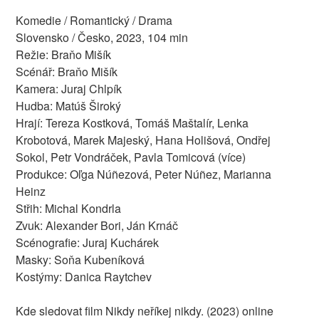
Komedie / Romantický / Drama
Slovensko / Česko, 2023, 104 min
Režie: Braňo Mišík
Scénář: Braňo Mišík
Kamera: Juraj Chlpík
Hudba: Matúš Široký
Hrají: Tereza Kostková, Tomáš Maštalír, Lenka
Krobotová, Marek Majeský, Hana Holišová, Ondřej
Sokol, Petr Vondráček, Pavla Tomicová (více)
Produkce: Oľga Núñezová, Peter Núñez, Marianna
Heinz
Střih: Michal Kondrla
Zvuk: Alexander Bori, Ján Krnáč
Scénografie: Juraj Kuchárek
Masky: Soňa Kubeníková
Kostýmy: Danica Raytchev
Kde sledovat film Nikdy neříkej nikdy. (2023) online