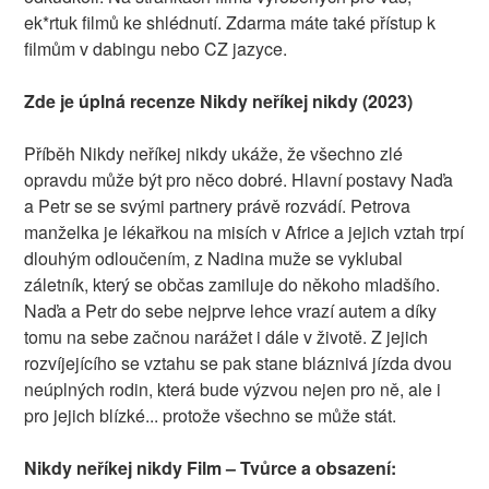
ek*rtuk filmů ke shlédnutí. Zdarma máte také přístup k
filmům v dabingu nebo CZ jazyce.
Zde je úplná recenze Nikdy neříkej nikdy (2023)
Příběh Nikdy neříkej nikdy ukáže, že všechno zlé
opravdu může být pro něco dobré. Hlavní postavy Naďa
a Petr se se svými partnery právě rozvádí. Petrova
manželka je lékařkou na misích v Africe a jejich vztah trpí
dlouhým odloučením, z Nadina muže se vyklubal
záletník, který se občas zamiluje do někoho mladšího.
Naďa a Petr do sebe nejprve lehce vrazí autem a díky
tomu na sebe začnou narážet i dále v životě. Z jejich
rozvíjejícího se vztahu se pak stane bláznivá jízda dvou
neúplných rodin, která bude výzvou nejen pro ně, ale i
pro jejich blízké... protože všechno se může stát.
Nikdy neříkej nikdy Film – Tvůrce a obsazení: