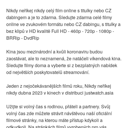
Nikdy neříkej nikdy celý film online s titulky nebo CZ
dabingem a je to zdarma. Sledujte zdarma celé filmy
online ve zvukovém formátu nebo CZ dabingu, s titulky a
bez klipů v HD kvalitě Full HD - 460p - 720p - 1080p -
BRRip - DvdRip
Kina jsou mezinárodní a kvůli koronaviru budou
zaostávat, ale to neznamená, že natáčeli víkendová kina.
Sledujte filmy doma a vyberte si z bezplatných nabídek
od největších poskytovatelů streamování.
Jeden z nejočekávanějších filmů roku, Nikdy neříkej
nikdy dubna 2023 v kinech v distribuci justwatch.asia
Užijte si volný čas s rodinou, přáteli a partnery. Svůj
volný čas zde můžete strávit návštěvou naší oficiální
filmové stránky, na kterou máte přístup kdykoli a
odkudkoli. Na stránkách filmů vyrobených pro vás,