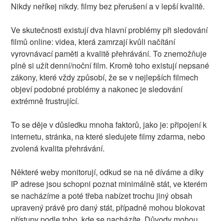
Nikdy neříkej nikdy. filmy bez přerušení a v lepší kvalitě.
Ve skutečnosti existují dva hlavní problémy při sledování
filmů online: videa, která zamrzají kvůli načítání
vyrovnávací paměti a kvalitě přehrávání. To znemožňuje
plně si užít denní/noční film. Kromě toho existují nepsané
zákony, které vždy způsobí, že se v nejlepších filmech
objeví podobné problémy a nakonec je sledování
extrémně frustrující.
To se děje v důsledku mnoha faktorů, jako je: připojení k
internetu, stránka, na které sledujete filmy zdarma, nebo
zvolená kvalita přehrávání.
Některé weby monitorují, odkud se na ně díváme a díky
IP adrese jsou schopni poznat minimálně stát, ve kterém
se nacházíme a poté třeba nabízet trochu jiný obsah
upravený právě pro daný stát, případně mohou blokovat
přístupy podle toho, kde se nacházíte. Důvody mohou