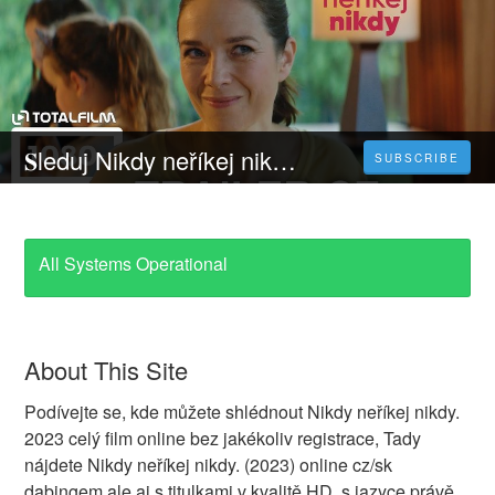
𝐒leduj Nikdy neříkej nikdy - 𝐂elý 𝐅ilm Online 2023 Česky CZ/SK DABING HD Kvalite
SUBSCRIBE
All Systems Operational
About This Site
Podívejte se, kde můžete shlédnout Nikdy neříkej nikdy.
2023 celý film online bez jakékoliv registrace, Tady
nájdete Nikdy neříkej nikdy. (2023) online cz/sk
dabingem ale aj s titulkami v kvalitě HD, s jazyce právě